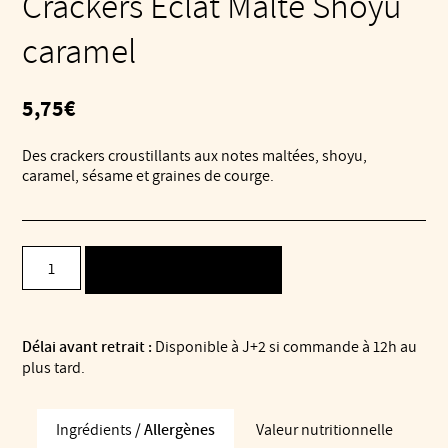
Crackers Éclat Malté Shoyu
caramel
5,75
€
Des crackers croustillants aux notes maltées, shoyu,
caramel, sésame et graines de courge.
quantité
AJOUTER AU PANIER
de
Crackers
Éclat
Malté
Délai avant retrait :
Disponible à J+2 si commande à 12h au
Shoyu
plus tard.
caramel
Ingrédients /
Allergènes
Valeur nutritionnelle