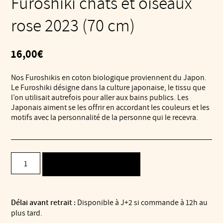
Furoshiki chats et oiseaux
rose 2023 (70 cm)
16,00
€
Nos Furoshikis en coton biologique proviennent du Japon.
Le Furoshiki désigne dans la culture japonaise, le tissu que
l’on utilisait autrefois pour aller aux bains publics. Les
Japonais aiment se les offrir en accordant les couleurs et les
motifs avec la personnalité de la personne qui le recevra.
quantité
AJOUTER AU PANIER
de
Furoshiki
chats
et
Délai avant retrait :
Disponible à J+2 si commande à 12h au
oiseaux
plus tard.
rose