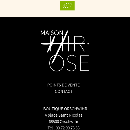
page
page
du
du
produit
produit
POINTS DE VENTE
CONTACT
BOUTIQUE ORSCHWIHR
4 place Saint Nicolas
68500 Orschwihr
Tél :
09 72 90 73 35