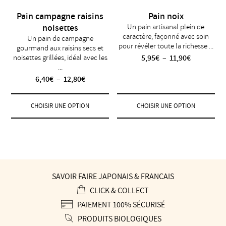
Pain campagne raisins
Pain noix
noisettes
Un pain artisanal plein de
caractère, façonné avec soin
Un pain de campagne
pour révéler toute la richesse ...
gourmand aux raisins secs et
Plage
noisettes grillées, idéal avec les
5,95
€
–
11,90
€
...
de
prix :
Plage
6,40
€
–
12,80
€
5,95€
de
à
prix :
CHOISIR UNE OPTION
CHOISIR UNE OPTION
11,90€
6,40€
Ce
Ce
à
produit
produit
12,80€
a
a
plusieurs
plusieurs
variations.
variations.
Les
Les
options
options
SAVOIR FAIRE JAPONAIS & FRANÇAIS
peuvent
peuvent
CLICK & COLLECT
être
être
choisies
choisies
PAIEMENT 100% SÉCURISÉ
sur
sur
PRODUITS BIOLOGIQUES
la
la