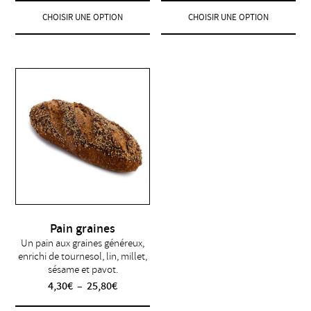
prix :
prix :
CHOISIR UNE OPTION
CHOISIR UNE OPTION
3,10€
3,20€
Ce
Ce
à
à
produit
produit
6,20€
6,40€
a
a
plusieurs
plusieurs
variations.
variations.
Les
Les
options
options
peuvent
peuvent
être
être
choisies
choisies
sur
sur
la
la
page
page
du
du
produit
produit
Pain graines
Un pain aux graines généreux,
enrichi de tournesol, lin, millet,
sésame et pavot.
Plage
4,30
€
–
25,80
€
de