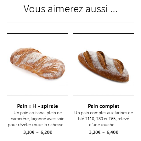
Vous aimerez aussi ...
Pain « H » spirale
Pain complet
Un pain artisanal plein de
Un pain complet aux farines de
caractère, façonné avec soin
blé T110, T80 et T65, relevé
pour révéler toute la richesse ...
d’une touche ...
Plage
Plage
3,10
€
–
6,20
€
3,20
€
–
6,40
€
de
de