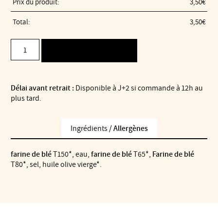
Prix du produit:
3,50
€
Total:
3,50
€
quantité
AJOUTER AU PANIER
de
Pain
intégral
Délai avant retrait :
Disponible à J+2 si commande à 12h au
plus tard.
Ingrédients /
Allergènes
farine de blé
T150*, eau,
farine de blé
T65*,
Farine de blé
T80*, sel, huile olive vierge*.