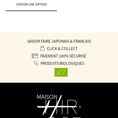
prix :
CHOISIR UNE OPTION
4,30€
Ce
à
produit
25,80€
a
plusieurs
variations.
Les
options
SAVOIR FAIRE JAPONAIS & FRANÇAIS
peuvent
CLICK & COLLECT
être
choisies
PAIEMENT 100% SÉCURISÉ
sur
PRODUITS BIOLOGIQUES
la
page
du
produit