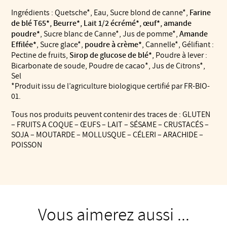
Ingrédients : Quetsche*, Eau, Sucre blond de canne*,
Farine
de blé T65*, Beurre*, Lait 1/2 écrémé*, œuf*, amande
poudre*
, Sucre blanc de Canne*, Jus de pomme*,
Amande
Effilée*
, Sucre glace*,
poudre à crème*
, Cannelle*, Gélifiant :
Pectine de fruits,
Sirop de glucose de blé*
, Poudre à lever :
Bicarbonate de soude, Poudre de cacao*, Jus de Citrons*,
Sel
*Produit issu de l’agriculture biologique certifié par FR-BIO-
01.
Tous nos produits peuvent contenir des traces de : GLUTEN
– FRUITS A COQUE – ŒUFS – LAIT – SÉSAME – CRUSTACÉS –
SOJA – MOUTARDE – MOLLUSQUE – CÉLERI – ARACHIDE –
POISSON
Vous aimerez aussi ...